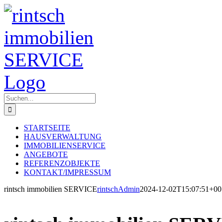
Zum
Inhalt
springen
Suche
nach:
STARTSEITE
HAUSVERWALTUNG
IMMOBILIENSERVICE
ANGEBOTE
REFERENZOBJEKTE
KONTAKT/IMPRESSUM
rintsch immobilien SERVICE
rintschAdmin
2024-12-02T15:07:51+00